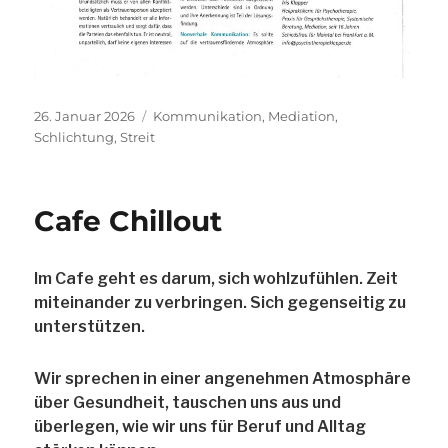
Veröffentlicht
Schlagwörter
26. Januar 2026
Kommunikation
,
Mediation
,
am
Schlichtung
,
Streit
Cafe Chillout
Im Cafe geht es darum, sich wohlzufühlen. Zeit
miteinander zu verbringen. Sich gegenseitig zu
unterstützen.
Wir sprechen in einer angenehmen Atmosphäre
über Gesundheit, tauschen uns aus und
überlegen, wie wir uns für Beruf und Alltag