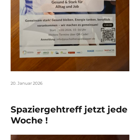
Veröffentlicht
20. Januar 2026
am
Spaziergehtreff jetzt jede
Woche !