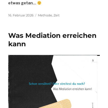
etwas getan…
Veröffentlicht
Schlagwörter
16. Februar 2026
Methode
,
Zeit
am
Was Mediation erreichen
kann