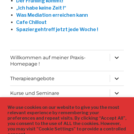
Der Frühling kommt!
„Ich habe keine Zeit !“
Was Mediation erreichen kann
Cafe Chillout
Spaziergehtreff jetzt jede Woche !
Unterme
Willkommen auf meiner Praxis-
öffnen
Homepage !
Unterme
Therapieangebote
öffnen
Unterme
Kurse und Seminare
öffnen
We use cookies on our website to give you the most
Datenschutz
relevant experience by remembering your
preferences and repeat visits. By clicking “Accept All”,
Impressum
you consent to the use of ALL the cookies. However,
you may visit "Cookie Settings" to provide a controlled