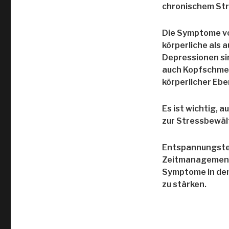
chronischem Str
Die Symptome von
körperliche als
Depressionen si
auch Kopfschmer
körperlicher Ebe
Es ist wichtig,
zur Stressbewäl
Entspannungste
Zeitmanagement 
Symptome in den
zu stärken.