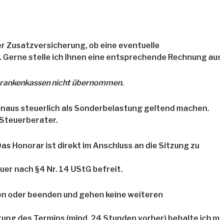
der Zusatzversicherung, ob eine eventuelle
 Gerne stelle ich Ihnen eine entsprechende Rechnung aus
 Krankenkassen nicht übernommen.
hinaus steuerlich als Sonderbelastung geltend machen.
 Steuerberater.
s Honorar ist direkt im Anschluss an die Sitzung zu
uer nach §4 Nr. 14 UStG befreit.
hen oder beenden und gehen keine weiteren
rung des Termins (mind. 24 Stunden vorher) behalte ich m