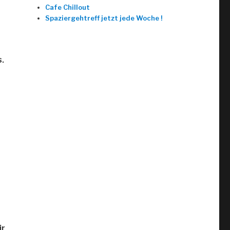
Cafe Chillout
Spaziergehtreff jetzt jede Woche !
.
ir