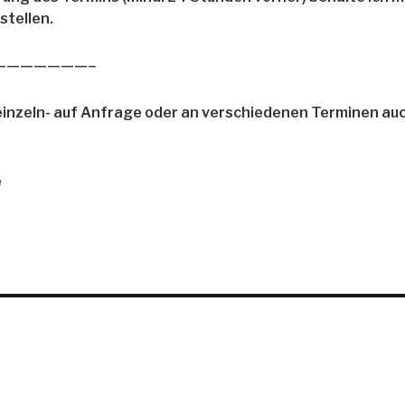
stellen.
———————–
einzeln- auf Anfrage oder an verschiedenen Terminen au
e