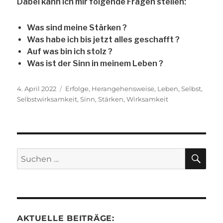
Dabei kann ich mir folgende Fragen stellen:
Was sind meine Stärken ?
Was habe ich bis jetzt alles geschafft ?
Auf was bin ich stolz ?
Was ist der Sinn in meinem Leben ?
Veröffentlicht
Schlagwörter
4. April 2022
Erfolge
,
Herangehensweise
,
Leben
,
Selbst
,
am
Selbstwirksamkeit
,
Sinn
,
Stärken
,
Wirksamkeit
SU
Suche
nach:
AKTUELLE BEITRÄGE: