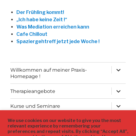
Der Frühling kommt!
„Ich habe keine Zeit !“
Was Mediation erreichen kann
Cafe Chillout
Spaziergehtreff jetzt jede Woche !
Unterme
Willkommen auf meiner Praxis-
öffnen
Homepage !
Unterme
Therapieangebote
öffnen
Unterme
Kurse und Seminare
öffnen
We use cookies on our website to give you the most
Datenschutz
relevant experience by remembering your
preferences and repeat visits. By clicking “Accept All”,
Impressum