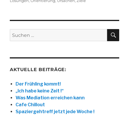
am
Lösungen
,
Orientierung
,
Ursachen
,
Ziele
SU
Suche
nach:
AKTUELLE BEITRÄGE:
Der Frühling kommt!
„Ich habe keine Zeit !“
Was Mediation erreichen kann
Cafe Chillout
Spaziergehtreff jetzt jede Woche !