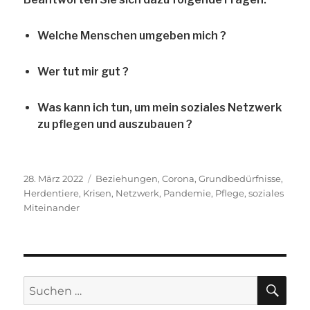
Welche Menschen umgeben mich ?
Wer tut mir gut ?
Was kann ich tun, um mein soziales Netzwerk
zu pflegen und auszubauen ?
Veröffentlicht
Schlagwörter
28. März 2022
Beziehungen
,
Corona
,
Grundbedürfnisse
,
am
Herdentiere
,
Krisen
,
Netzwerk
,
Pandemie
,
Pflege
,
soziales
Miteinander
SU
Suche
nach: